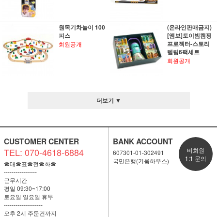
원목기차놀이 100
(온라인판매금지)
피스
[앰보]토이빔캠핑
프로젝터-스토리
회원공개
텔링6팩세트
회원공개
더보기 ▼
CUSTOMER CENTER
BANK ACCOUNT
TEL: 070-4618-6884
비회원
607301-01-302491
1:1 문의
국민은행(키움하우스)
☎대☎표☎전☎화☎
-----------------
근무시간
평일 09:30~17:00
토요일 일요일 휴무
--------------------
오후 2시 주문건까지