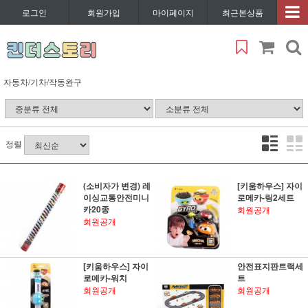
로그인
회원가입
마이페이지
최근본상품
자동차/기차/작동완구
정렬
(소비자가 변경) 레
[키움하우스] 자이
이싱교통안전미니
로메카-링2세트
카20종
회원공개
회원공개
[키움하우스] 자이
안전표지판트랙세
로메카-워치
트
회원공개
회원공개