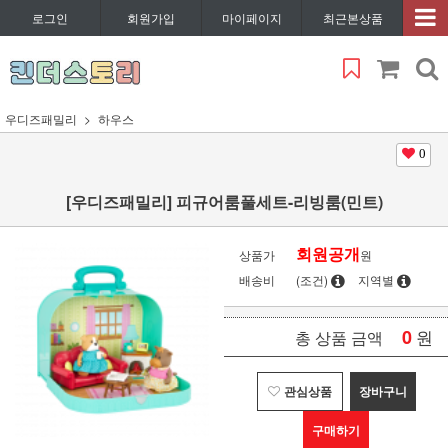
로그인
회원가입
마이페이지
최근본상품
우디즈패밀리
하우스
0
[우디즈패밀리] 피규어룸풀세트-리빙룸(민트)
회원공개
상품가
원
배송비
(조건)
지역별
0
원
총 상품 금액
관심상품
장바구니
구매하기