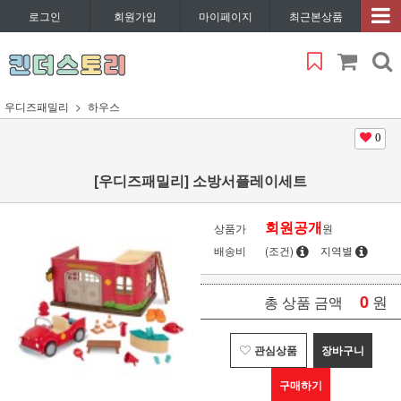
로그인
회원가입
마이페이지
최근본상품
우디즈패밀리
하우스
0
[우디즈패밀리] 소방서플레이세트
회원공개
상품가
원
배송비
(조건)
지역별
0
원
총 상품 금액
관심상품
장바구니
구매하기