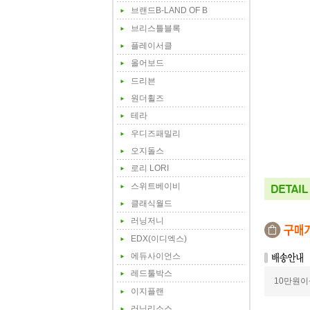
브랜드B-LAND OF B
브리스틀블록
플레이서클
올어보드
드리븐
원더휠즈
테라
우디즈패밀리
오지돌스
로리 LORI
스위트베이비
클래식월드
러닝저니
EDX(이디엑스)
에듀사이언스
레드툴박스
10만원이
이지플랜
러닝리소스