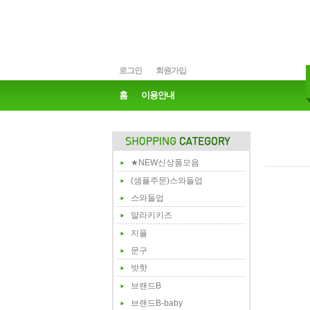
로그인
회원가입
홈
이용안내
★NEW신상품모음
(샘플주문)스와들업
스와들업
말라키키즈
지플
문구
밧핫
브랜드B
브랜드B-baby