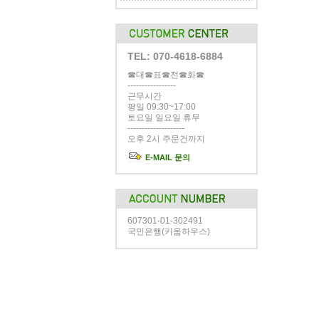
TEL: 070-4618-6884
☎대☎표☎전☎화☎
-----------------
근무시간
평일 09:30~17:00
토요일 일요일 휴무
--------------------
오후 2시 주문건까지
E-MAIL 문의
607301-01-302491
국민은행(키움하우스)