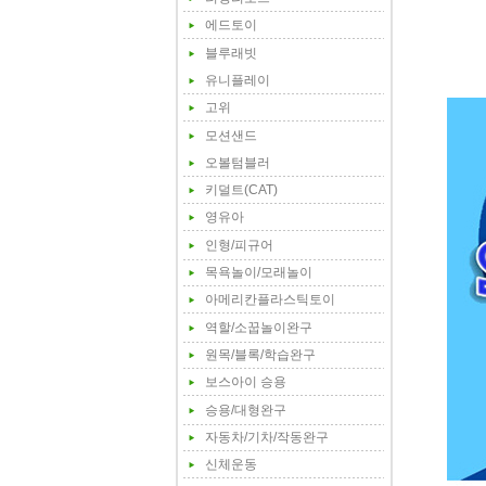
에드토이
블루래빗
유니플레이
고위
모션샌드
오볼텀블러
키덜트(CAT)
영유아
인형/피규어
목욕놀이/모래놀이
아메리칸플라스틱토이
역할/소꿉놀이완구
원목/블록/학습완구
보스아이 승용
승용/대형완구
자동차/기차/작동완구
신체운동