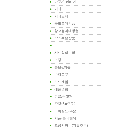
가구/인테리어
기타
기타교재
균일도매상품
창고정리대방출
박스훼손상품
===================
시드창의수학
코딩
큐브&퍼즐
수학교구
보드게임
예술경험
한글/수교재
주랑(B)(주문)
아이빌드(주문)
지플(본사협의)
오름컴퍼니(지플주문)