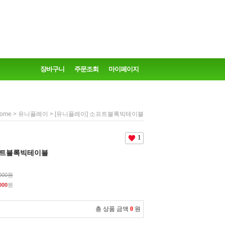
장바구니
주문조회
마이페이지
>
> [유니플레이] 소프트블록빅테이블
ome
유니플레이
1
프트블록빅테이블
,000원
000
원
총 상품 금액
0
원