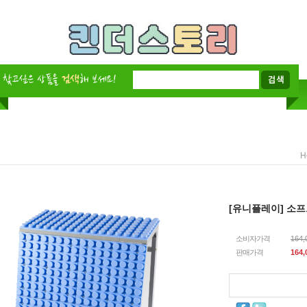
H
[유니플레이] 소
소비자가격
164
판매가격
164,