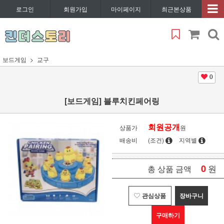
로그인
회원가입
마이페이지
최근본상품
보드게임
교구
0
[보드게임] 블루치킨페어링
회원공개
상품가
원
배송비
(조건)
지역별
0
원
총 상품 금액
관심상품
장바구니
구매하기