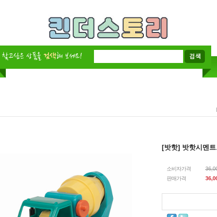
[밧핫] 밧핫시멘
소비자가격
36,
판매가격
36,0