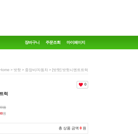
장바구니
주문조회
마이페이지
>
>
> [밧핫] 밧핫시멘트트럭
Home
밧핫
중장비/자동차
0
트트럭
000원
00
원
총 상품 금액
0
원