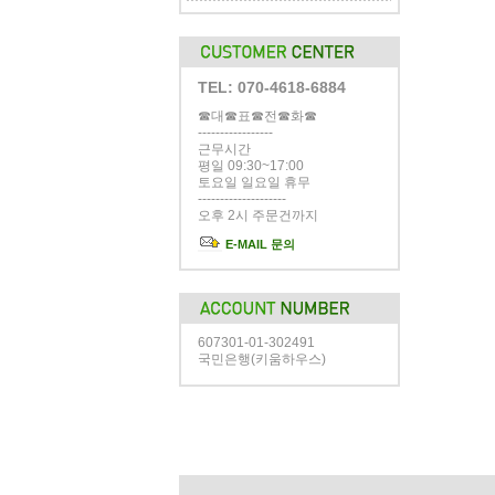
TEL: 070-4618-6884
☎대☎표☎전☎화☎
-----------------
근무시간
평일 09:30~17:00
토요일 일요일 휴무
--------------------
오후 2시 주문건까지
E-MAIL 문의
607301-01-302491
국민은행(키움하우스)