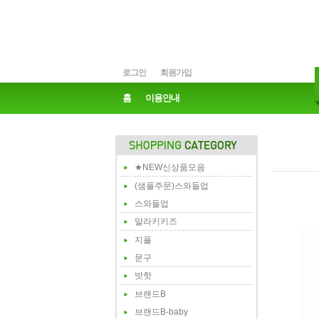
로그인
회원가입
홈
이용안내
★NEW신상품모음
(샘플주문)스와들업
스와들업
말라키키즈
지플
문구
밧핫
브랜드B
브랜드B-baby