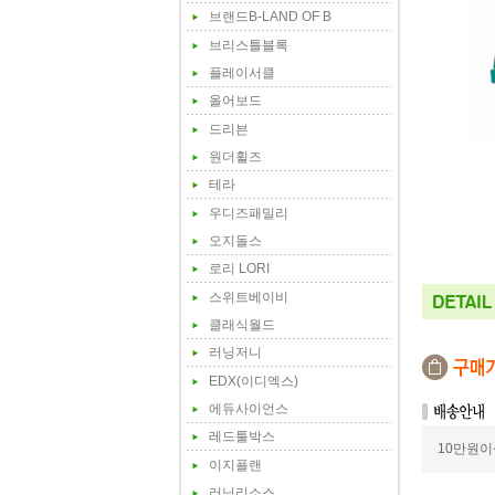
브랜드B-LAND OF B
브리스틀블록
플레이서클
올어보드
드리븐
원더휠즈
테라
우디즈패밀리
오지돌스
로리 LORI
스위트베이비
클래식월드
러닝저니
EDX(이디엑스)
에듀사이언스
레드툴박스
10만원이
이지플랜
러닝리소스