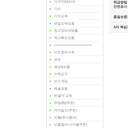
가구/인테리어
취급방법 
안전표시
기타
기타교재
품질보증
균일도매상품
A/S 책
창고정리대방출
박스훼손상품
===================
시드창의수학
코딩
큐브&퍼즐
수학교구
보드게임
예술경험
한글/수교재
주랑(B)(주문)
아이빌드(주문)
지플(본사협의)
오름컴퍼니(지플주문)