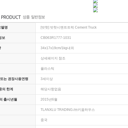
모델명
[밧핫] 밧핫시멘트트럭 Cement Truck
정보
CB063R1777-1031
량
34x17x19cm/1kg내외
상세페이지 참조
플라스틱
 또는 권장사용연령
3세이상
체중의 한계
해당사항없음
의 출시년월
2015년6월
TLANXLU TRADING./㈜키움하우스
중국