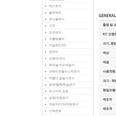
에드토이
블루래빗
유니플레이
품명 및 
고위
모션샌드
KC 인증
오볼텀블러
크기, 중
키덜트(CAT)
영유아
색상
인형/피규어
재질
목욕놀이/모래놀이
사용연령
아메리칸플라스틱토이
역할/소꿉놀이완구
크기 · 
원목/블록/학습완구
동일모델
보스아이 승용
승용/대형완구
제조자
자동차/기차/작동완구
제조국
신체운동