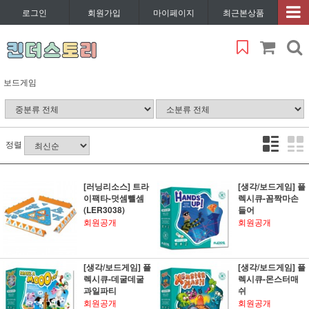
로그인
회원가입
마이페이지
최근본상품
보드게임
정렬
[러닝리소스] 트라
[생각/보드게임] 플
이팩타-덧셈뺄셈
렉시큐-꼼짝마손
(LER3038)
들어
회원공개
회원공개
[생각/보드게임] 플
[생각/보드게임] 플
렉시큐-데굴데굴
렉시큐-몬스터매
과일파티
쉬
회원공개
회원공개