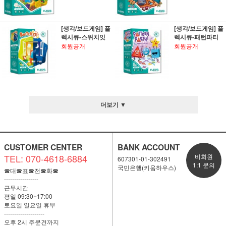
[생각/보드게임] 플
[생각/보드게임] 플
렉시큐-스위치잇
렉시큐-패턴파티
회원공개
회원공개
더보기 ▼
CUSTOMER CENTER
BANK ACCOUNT
TEL: 070-4618-6884
비회원
607301-01-302491
1:1 문의
국민은행(키움하우스)
☎대☎표☎전☎화☎
-----------------
근무시간
평일 09:30~17:00
토요일 일요일 휴무
--------------------
오후 2시 주문건까지